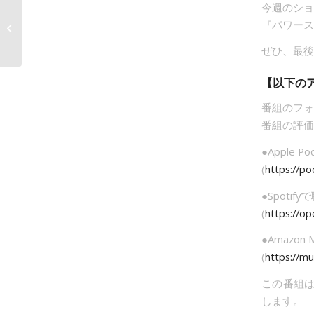
今週のショ
『パワース
063.守護霊に電話をか
けよう！
ぜひ、最後
【以下の
番組のフォ
番組の評価
●Apple P
(
https://p
●Spotify
(
https://op
●Amazon
(
https://m
この番組は
します。