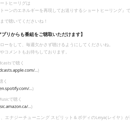
ートヒーリグは
トーンのエネルギーを再現してお送りするショートヒーリング』
まで聴いてくださいね！
アプリからも番組をご聴取いただけます】
ローをして、毎週欠かさず聴けるようにしてくださいね。
やコメントもお待ちしております。
odcastsで聴く
odcasts.apple.com/…
)
で聴く
en.spotify.com/…
)
 Musicで聴く
usic.amazon.ca/…
)
、エナジーチューニング スピリット＆ボディのLeiya(レイヤ）