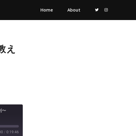
Home
About
教え
則〜
00
/
0:19:46