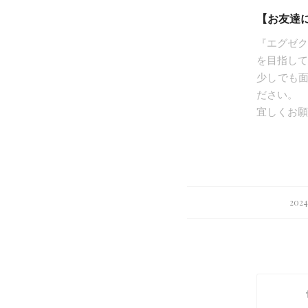
【お友達に
『エグゼク
を目指して
少しでも
ださい。
宜しくお願
202