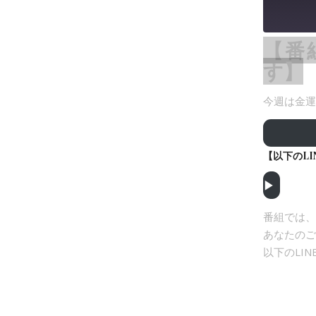
【番
SHARE
す】
LINK
今週は金運
EMBED
【以下のL
▶︎
番組では、
あなたのご
以下のLI