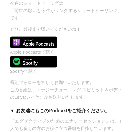
今週のショートヒーリグは
『前世の願いと今生がリンクするショートヒーリング』
です！
ぜひ、最後まで聴いてくださいね！
Apple Podcastsで聴く
Spotifyで聴く
番組フォローを宜しくお願いいたします。
この番組は、エナジーチューニング スピリット＆ボディ
のLeiya(レイヤ）がお送りいたします。
▼ お友達にもこのPodcastをご紹介ください。
『エグゼクティブのためのエナジーセッション』は、1
人でも多くの方のお役に立つ番組を目指しています。