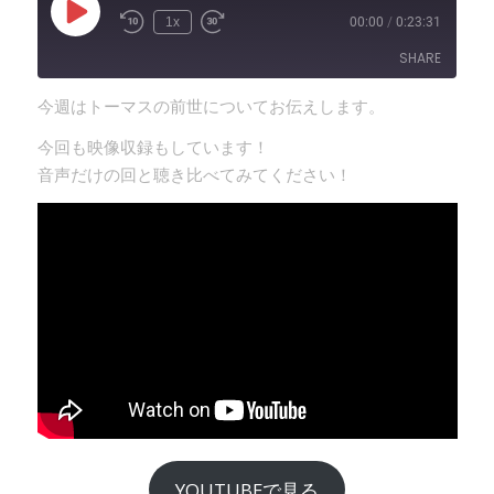
Play
1x
00:00
/
0:23:31
Episode
SHARE
今週はトーマスの前世についてお伝えします。
SHARE
今回も映像収録もしています！
LINK
音声だけの回と聴き比べてみてください！
EMBED
YOUTUBEで見る