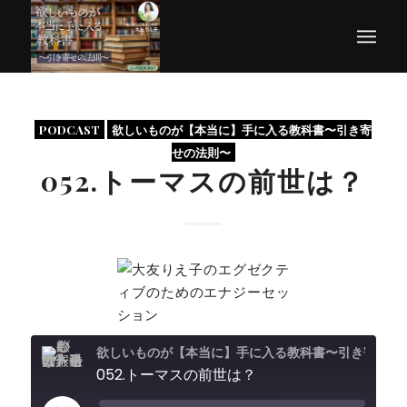
PODCAST
欲しいものが【本当に】手に入る教科書〜引き寄
せの法則〜
052.トーマスの前世は？
欲しいものが【本当に】手に入る教科
052.トーマスの前世は？